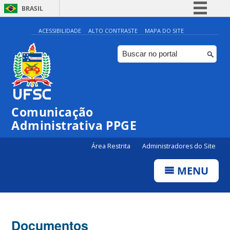
BRASIL
Simplifique!
ACESSIBILIDADE
ALTO CONTRASTE
MAPA DO SITE
Comunica BR
Participe
Acesso à informação
Legislação
Comunicação
Canais
Administrativa PPGE
Área Restrita
Administradores do Site
MENU
Documentos